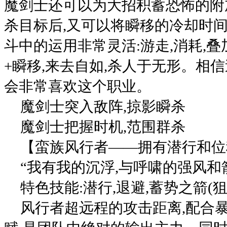
魔剑士还可以为大招积蓄恐怖的附
杀目标后,又可以将瞬移的冷却时间
斗中的运用非常灵活:游走,消耗,叠
+瞬移,来去自如,杀人于无形。相
会非常喜欢这个职业。
魔剑士突入敌阵,掠影瞬杀
魔剑士把握时机,范围群杀
【蛮族风行者——拥有潜行和位
“我有我的沉浮,与呼啸的强风和
特色技能:潜行,退避,蓄势之箭(狙
风行者超远程的攻击距离,配合