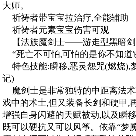
大师。
祈祷者带宝宝拉治疗,全能辅助
祈祷者元素宝宝伤害可观
【法族魔剑士——游走型黑暗剑
“死亡不可怕,可怕的是你不知道
特色技能:瞬移,恶灵怨咒(燃烧)
记)
魔剑士是非常独特的中距离法术
戏中的术士,但又装备长剑和硬甲,
增强自身闪避的天赋被动,以及瞬移
既可以硬抗又可以风筝。依靠“梦魇