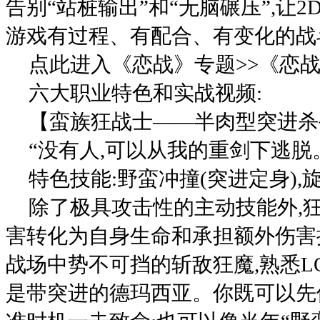
告别“站桩输出”和“无脑碾压”,让
游戏有过程、有配合、有变化的战
点此进入《恋战》专题>>《恋战
六大职业特色和实战视频:
【蛮族狂战士——半肉型突进杀
“没有人,可以从我的重剑下逃脱
特色技能:野蛮冲撞(突进定身),
除了极具攻击性的主动技能外,
害转化为自身生命和承担额外伤害
战场中势不可挡的斩敌狂魔,熟悉L
是带突进的德玛西亚。你既可以先