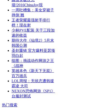
墙!2016ChinaJoy现
一周吐槽集：美女穿裙子
摔倒 翘
王者荣耀最强射手排行
榜！现在射
少林PVE配装 关于三段加
速的收益
期待大作《仙境2》5月末
韩国公测
圣剑重铸 官方爆料亚瑟项
羽白起
组图：挑战动作网游之王
《战神
英雄本色《新天下无双》
百万雄兵
LOL周报：无状态遭韩援
霸凌 大司
NEXON恐怖网游《SP1》
台服封测试
热门搜索