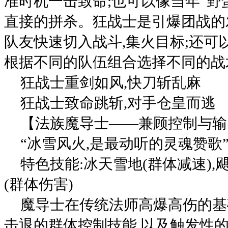
准时机一击致命;也可以像当年“野
直接的拼杀。狂战士是引爆团战的
队友快速切入战斗,集火目标;还可
根据不同的队伍组合选择不同的战
狂战士重剑如风,快刀斩乱麻
狂战士致命跳斩,对手仓皇而逃
【法族魔导士——兼顾控制与输
“冰雪风火,是最动听的灵魂赞歌
特色技能:冰天雪地(群体减速),飓
(群体伤害)
魔导士在传统法师高爆高伤的基
击退的群体控制技能,以及触发性的