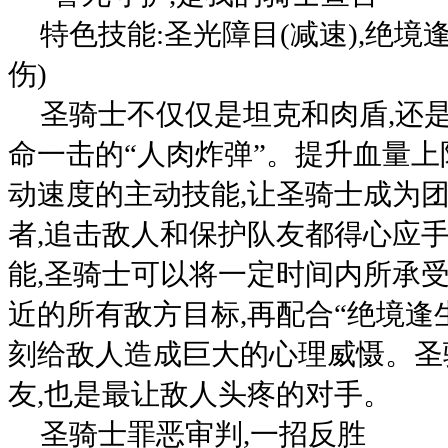
特色技能:圣光障目(减速),绝境逢
伤)
圣骑士不仅仅是坦克和肉盾,还
命一击的“人肉炸弹”。提升血量
动速度的主动技能,让圣骑士成为
者,追击敌人和保护队友都得心应手
能,圣骑士可以将一定时间内所承受
近的所有敌方目标,再配合“绝境逢
刻给敌人造成巨大的心理威慑。圣
友,也是最让敌人头疼的对手。
圣骑士罪恶审判,一招反胜