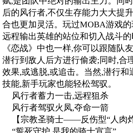
赋,是团队中绝对的输出主力。同
后的风行者,不仅生存能力大大提升
合也更加灵活。玩过MOBA游戏的
远程输出英雄的站位和切入战斗的
《恋战》中也一样,你可以跟随队友
潜行到敌人后方进行偷袭;同时,合
效果,或逃脱,或追击。当然,潜行
技能,新手玩家也能轻松驾驭。
风行者蓄力一击,远程狙杀
风行者驾驭火凤,夺命一箭
【宗教圣骑士——反伤型“人肉
“誓死守护,是我的骑士宣言”