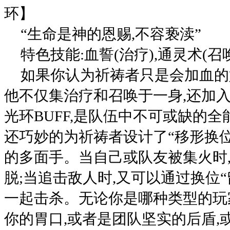
环】
“生命是神的恩赐,不容亵渎”
特色技能:血誓(治疗),通灵术(召
如果你认为祈祷者只是会加血的
他不仅集治疗和召唤于一身,还加
光环BUFF,是队伍中不可或缺的全
还巧妙的为祈祷者设计了“移形换位
的多面手。当自己或队友被集火时
脱;当追击敌人时,又可以通过换位“
一起击杀。无论你是哪种类型的玩
你的胃口,或者是团队坚实的后盾,