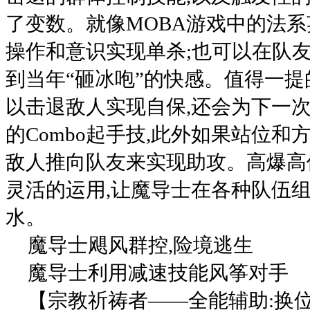
了变数。就像MOBA游戏中的法系
操作和意识实现单杀;也可以在队友
到当年“砸冰咆”的快感。值得一提
以击退敌人实现自保,还会为下一次
的Combo起手技,此外如果站位和
敌人推向队友来实现助攻。高爆高
灵活的运用,让魔导士在各种队伍
水。
魔导士飓风群控,险境逃生
魔导士利用减速技能风筝对手
【宗教祈祷者——全能辅助:换