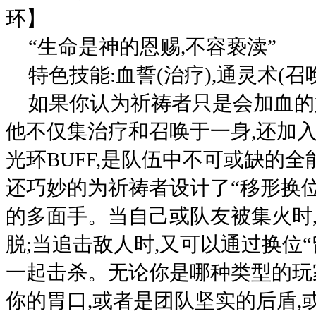
环】
“生命是神的恩赐,不容亵渎”
特色技能:血誓(治疗),通灵术(召
如果你认为祈祷者只是会加血的
他不仅集治疗和召唤于一身,还加
光环BUFF,是队伍中不可或缺的全
还巧妙的为祈祷者设计了“移形换位
的多面手。当自己或队友被集火时
脱;当追击敌人时,又可以通过换位“
一起击杀。无论你是哪种类型的玩
你的胃口,或者是团队坚实的后盾,