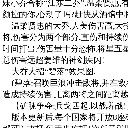
妹小乔合称“江东二乔”,温柔贤惠
颜控的你,心动了吗?赶快从酒馆中
温柔贤惠的大乔,人美伤害高,
将,伤害分为两个部分,直伤和持续
时间打出,伤害量十分恐怖,将星五
总伤害远超姜维的神剑疾闪!
大乔大招“碧落”效果图:
(碧落:召唤巨浪冲击敌将,并在
造成持续伤害,距离两将之间距离越
【矿脉争夺:兵戈四起,以战养战!
版本更新后,每个国家将开放8