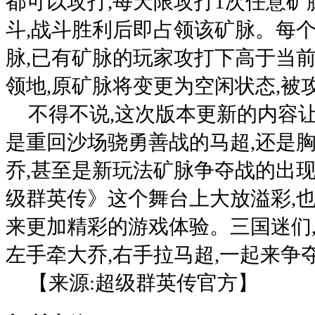
都可以攻打,每天限攻打1次任意矿
斗,战斗胜利后即占领该矿脉。每
脉,已有矿脉的玩家攻打下高于当
领地,原矿脉将变更为空闲状态,被
不得不说,这次版本更新的内容
是重回沙场骁勇善战的马超,还是胸
乔,甚至是新玩法矿脉争夺战的出现
级群英传》这个舞台上大放溢彩,
来更加精彩的游戏体验。三国迷们,
左手牵大乔,右手拉马超,一起来争
【来源:超级群英传官方】