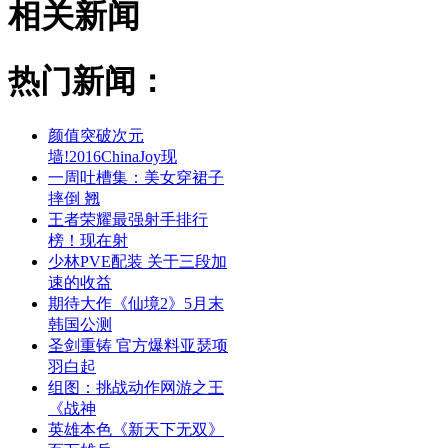
相关新闻
热门新闻：
颜值突破次元
墙!2016ChinaJoy现
一周吐槽集：美女穿裙子
摔倒 翘
王者荣耀最强射手排行
榜！现在射
少林PVE配装 关于三段加
速的收益
期待大作《仙境2》5月末
韩国公测
圣剑重铸 官方爆料亚瑟项
羽白起
组图：挑战动作网游之王
《战神
英雄本色《新天下无双》