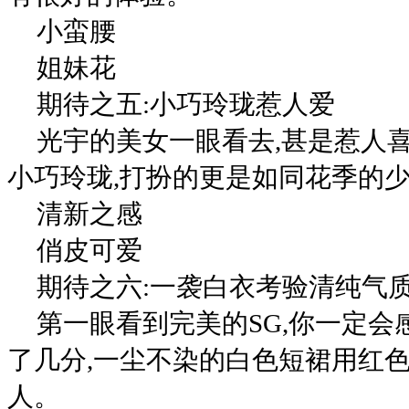
小蛮腰
姐妹花
期待之五:小巧玲珑惹人爱
光宇的美女一眼看去,甚是惹人
小巧玲珑,打扮的更是如同花季的少
清新之感
俏皮可爱
期待之六:一袭白衣考验清纯气
第一眼看到完美的SG,你一定
了几分,一尘不染的白色短裙用红色
人。