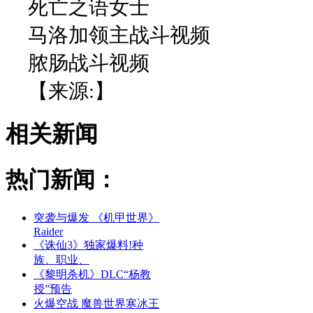
死亡之语女士
马洛加领主战斗视频
脓肠战斗视频
【来源:】
相关新闻
热门新闻：
突袭与爆发 《机甲世界》
Raider
《诛仙3》独家爆料!种
族、职业、
《黎明杀机》DLC“杨教
授”预告
火爆空战 魔兽世界寒冰王